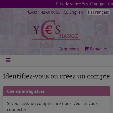
Prix de vente Yes-Change :
Can
English
Français
+33 1 42 60 00 35
Connexion
Panier
Identifiez-vous ou créez un compte
Clients enregistrés
Si vous avez un compte chez nous, veuillez vous
connecter.