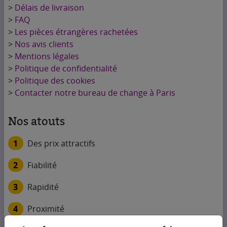
>
Délais de livraison
>
FAQ
>
Les pièces étrangères rachetées
>
Nos avis clients
>
Mentions légales
>
Politique de confidentialité
>
Politique des cookies
>
Contacter notre bureau de change à Paris
Nos atouts
1
Des prix attractifs
2
Fiabilité
3
Rapidité
4
Proximité