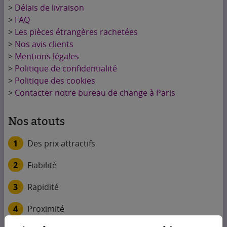
>
Délais de livraison
>
FAQ
>
Les pièces étrangères rachetées
>
Nos avis clients
>
Mentions légales
>
Politique de confidentialité
>
Politique des cookies
>
Contacter notre bureau de change à Paris
Nos atouts
1
Des prix attractifs
2
Fiabilité
3
Rapidité
4
Proximité