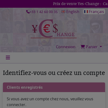
Prix de vente Yes-Change :
Can
English
Français
+33 1 42 60 00 35
Connexion
Panier
Identifiez-vous ou créez un compte
Clients enregistrés
Si vous avez un compte chez nous, veuillez vous
connecter.