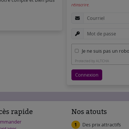
otre compte et bien plus
réinscrire.
Je ne suis pas un rob
Protected by
ALTCHA
Connexion
cès rapide
Nos atouts
ommander
1
Des prix attractifs
antages