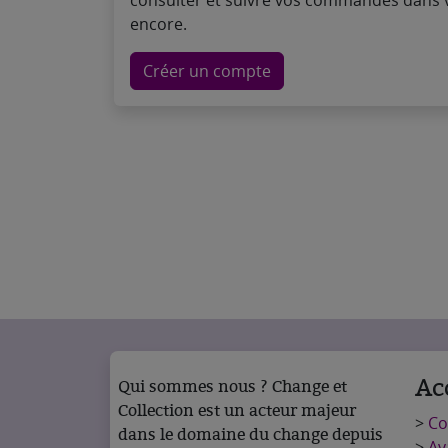
consulter et suivre vos commandes dans v
encore.
Créer un compte
Ac
Qui sommes nous ? Change et
Collection est un acteur majeur
>
C
dans le domaine du change depuis
>
Av