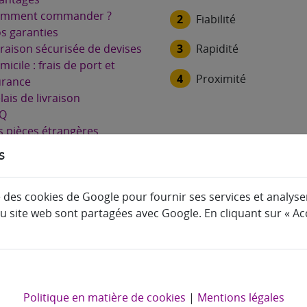
mment commander ?
2
Fiabilité
s garanties
3
Rapidité
vraison sécurisée de devises
micile : frais de port et
4
Proximité
urance
lais de livraison
Q
s pièces étrangères
hetées
s
s avis clients
ntions légales
e des cookies de Google pour fournir ses services et analyser 
litique de confidentialité
du site web sont partagées avec Google. En cliquant sur « Acc
litique des cookies
ntacter notre bureau de
ge à Paris
Politique en matière de cookies
|
Mentions légales
éservés