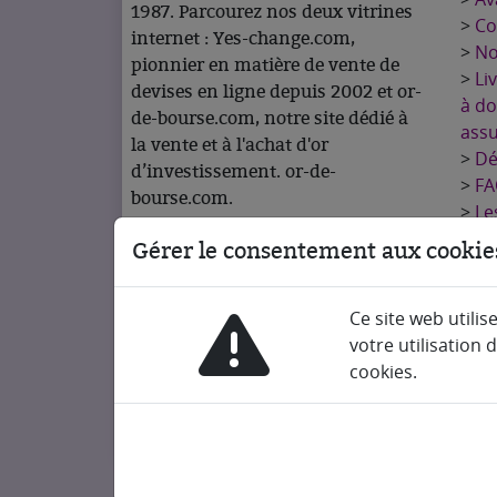
1987. Parcourez nos deux vitrines
>
Co
internet : Yes-change.com,
>
No
pionnier en matière de vente de
>
Li
devises en ligne depuis 2002 et or-
à do
de-bourse.com, notre site dédié à
ass
la vente et à l'achat d'or
>
Dé
d’investissement. or-de-
>
FA
bourse.com.
>
Le
rac
Gérer le consentement aux cookie
>
No
>
Me
Ce site web utilis
>
Po
votre utilisation 
>
Po
cookies.
>
Co
chan
© 2026 Change et Collection ⋅ Tous droits r