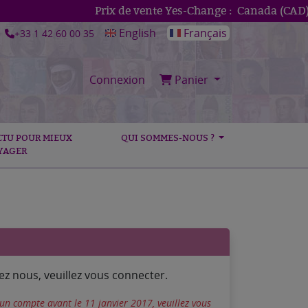
Prix de vente Yes-Change :
Canada (CAD)
1
English
Français
+33 1 42 60 00 35
Connexion
Panier
CTU POUR MIEUX
QUI SOMMES-NOUS ?
YAGER
z nous, veuillez vous connecter.
 un compte avant le 11 janvier 2017, veuillez vous