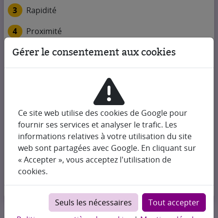
3
Rapidité
4
Proximité
Gérer le consentement aux cookies
Nous contacter
+33 1 42 60 00 35
contact@yes-change.com
Change et Collection
Ce site web utilise des cookies de Google pour
1, rue Rouget de Lisle
fournir ses services et analyser le trafic. Les
75001 Paris
informations relatives à votre utilisation du site
web sont partagées avec Google. En cliquant sur
Nos heures d'ouverture
« Accepter », vous acceptez l'utilisation de
cookies.
Plan d'accès
Seuls les nécessaires
Tout accepter
© 2026 Change et Collection ⋅ Tous droits réservés