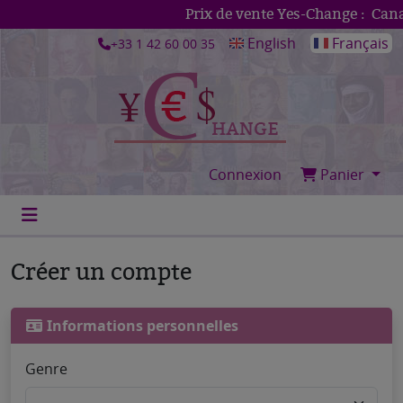
Prix de vente Yes-Change :
Canad
English
Français
+33 1 42 60 00 35
Connexion
Panier
Créer un compte
Informations personnelles
Genre