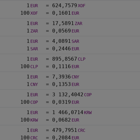
1
=
624,7579
EUR
XOF
100
=
0,1601
XOF
EUR
1
=
17,5891
EUR
ZAR
1
=
0,0569
ZAR
EUR
1
=
4,0891
EUR
SAR
1
=
0,2446
SAR
EUR
1
=
895,8567
EUR
CLP
100
=
0,1116
CLP
EUR
1
=
7,3936
EUR
CNY
1
=
0,1353
CNY
EUR
1
=
3 132,4042
EUR
COP
100
=
0,0319
COP
EUR
1
=
1 466,0714
EUR
KRW
100
=
0,0682
KRW
EUR
1
=
479,7951
EUR
CRC
100
=
0,2084
CRC
EUR