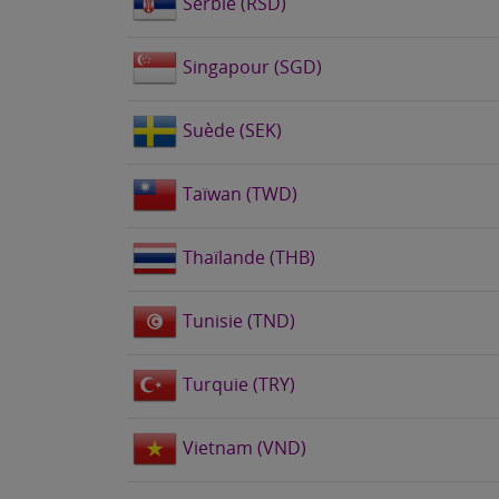
Serbie (RSD)
Singapour (SGD)
Suède (SEK)
Taïwan (TWD)
Thaïlande (THB)
Tunisie (TND)
Turquie (TRY)
Vietnam (VND)