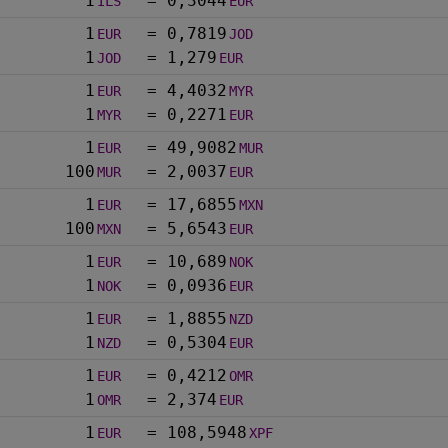
1
=
0,3044
ILS
EUR
1
=
0,7819
EUR
JOD
1
=
1,279
JOD
EUR
1
=
4,4032
EUR
MYR
1
=
0,2271
MYR
EUR
1
=
49,9082
EUR
MUR
100
=
2,0037
MUR
EUR
1
=
17,6855
EUR
MXN
100
=
5,6543
MXN
EUR
1
=
10,689
EUR
NOK
1
=
0,0936
NOK
EUR
1
=
1,8855
EUR
NZD
1
=
0,5304
NZD
EUR
1
=
0,4212
EUR
OMR
1
=
2,374
OMR
EUR
1
=
108,5948
EUR
XPF