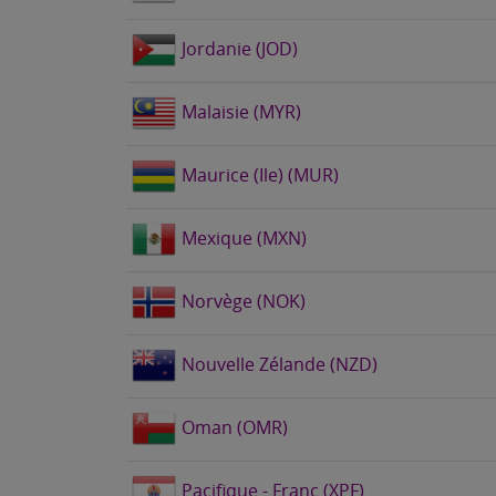
Jordanie (JOD)
Malaisie (MYR)
Maurice (Ile) (MUR)
Mexique (MXN)
Norvège (NOK)
Nouvelle Zélande (NZD)
Oman (OMR)
Pacifique - Franc (XPF)