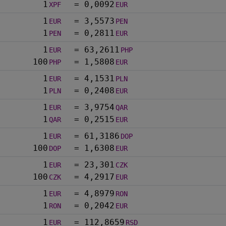
1
=
0,0092
XPF
EUR
1
=
3,5573
EUR
PEN
1
=
0,2811
PEN
EUR
1
=
63,2611
EUR
PHP
100
=
1,5808
PHP
EUR
1
=
4,1531
EUR
PLN
1
=
0,2408
PLN
EUR
1
=
3,9754
EUR
QAR
1
=
0,2515
QAR
EUR
1
=
61,3186
EUR
DOP
100
=
1,6308
DOP
EUR
1
=
23,301
EUR
CZK
100
=
4,2917
CZK
EUR
1
=
4,8979
EUR
RON
1
=
0,2042
RON
EUR
1
=
112,8659
EUR
RSD