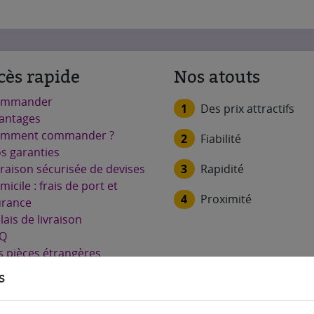
cès rapide
Nos atouts
ommander
1
Des prix attractifs
antages
mment commander ?
2
Fiabilité
s garanties
3
Rapidité
vraison sécurisée de devises
micile : frais de port et
4
Proximité
urance
lais de livraison
Q
s pièces étrangères
hetées
s
s avis clients
ntions légales