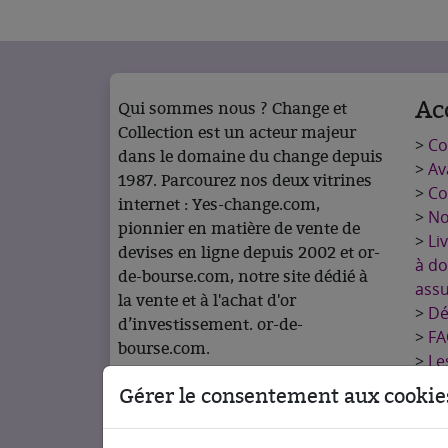
Ac
Qui sommes nous ? Change et
Collection est un acteur majeur
>
C
dans le domaine du change depuis
>
Av
1987. Parcourez nos deux vitrines
>
Co
internet : Yes-change.com,
>
No
pionnier en matière de vente de
>
Li
devises en ligne depuis 2002 et or-
à do
de-bourse.com, notre site dédié à
ass
la vente et à l'achat d'or
>
Dé
d’investissement. or-de-
>
FA
bourse.com.
>
Le
rac
Gérer le consentement aux cookie
>
No
>
Me