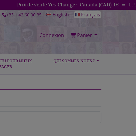
Prix de vente Yes-Change :
Canada (CAD)
1€ = 1.5735
C
English
Français
+33 1 42 60 00 35
Connexion
Panier
CTU POUR MIEUX
QUI SOMMES-NOUS ?
YAGER