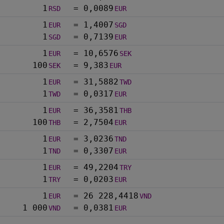
1
=
0,0089
RSD
EUR
1
=
1,4007
EUR
SGD
1
=
0,7139
SGD
EUR
1
=
10,6576
EUR
SEK
100
=
9,383
SEK
EUR
1
=
31,5882
EUR
TWD
1
=
0,0317
TWD
EUR
1
=
36,3581
EUR
THB
100
=
2,7504
THB
EUR
1
=
3,0236
EUR
TND
1
=
0,3307
TND
EUR
1
=
49,2204
EUR
TRY
1
=
0,0203
TRY
EUR
1
=
26 228,4418
EUR
VND
1 000
=
0,0381
VND
EUR