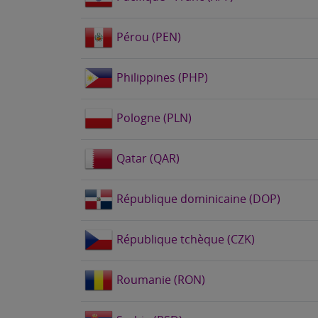
Pérou (PEN)
Philippines (PHP)
Pologne (PLN)
Qatar (QAR)
République dominicaine (DOP)
République tchèque (CZK)
Roumanie (RON)