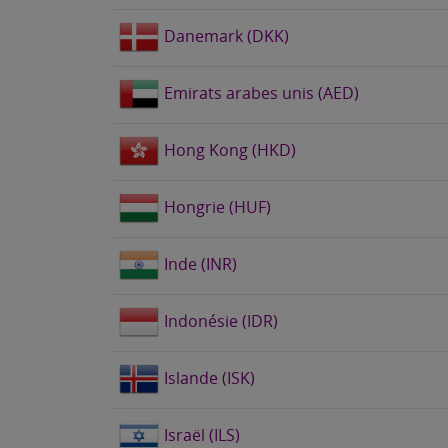
Danemark (DKK)
Emirats arabes unis (AED)
Hong Kong (HKD)
Hongrie (HUF)
Inde (INR)
Indonésie (IDR)
Islande (ISK)
Israël (ILS)