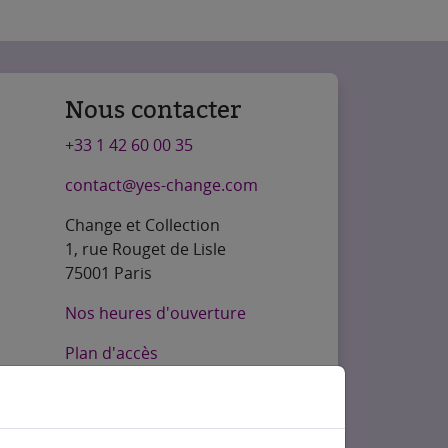
Nous contacter
+33 1 42 60 00 35
contact@yes-change.com
Change et Collection
1, rue Rouget de Lisle
75001 Paris
Nos heures d'ouverture
Plan d'accès