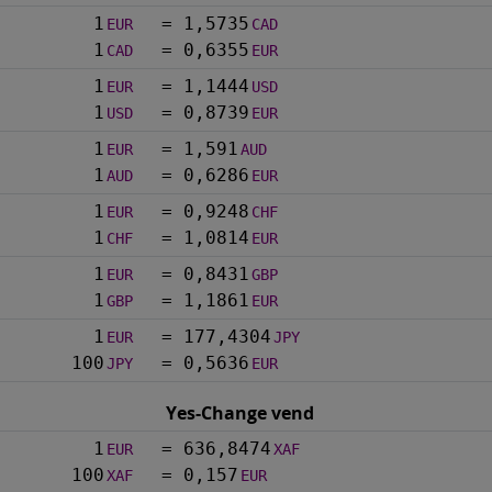
1
=
1,5735
EUR
CAD
1
=
0,6355
CAD
EUR
1
=
1,1444
EUR
USD
1
=
0,8739
USD
EUR
1
=
1,591
EUR
AUD
1
=
0,6286
AUD
EUR
1
=
0,9248
EUR
CHF
1
=
1,0814
CHF
EUR
1
=
0,8431
EUR
GBP
1
=
1,1861
GBP
EUR
1
=
177,4304
EUR
JPY
100
=
0,5636
JPY
EUR
Yes-Change vend
1
=
636,8474
EUR
XAF
100
=
0,157
XAF
EUR