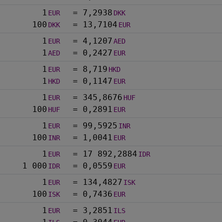
1
=
7,2938
EUR
DKK
100
=
13,7104
DKK
EUR
1
=
4,1207
EUR
AED
1
=
0,2427
AED
EUR
1
=
8,719
EUR
HKD
1
=
0,1147
HKD
EUR
1
=
345,8676
EUR
HUF
100
=
0,2891
HUF
EUR
1
=
99,5925
EUR
INR
100
=
1,0041
INR
EUR
1
=
17 892,2884
EUR
IDR
1 000
=
0,0559
IDR
EUR
1
=
134,4827
EUR
ISK
100
=
0,7436
ISK
EUR
1
=
3,2851
EUR
ILS