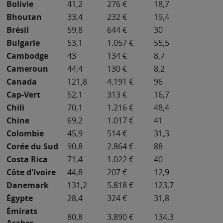
Bolivie
41,2
276 €
18,7
Bhoutan
33,4
232 €
19,4
Brésil
59,8
644 €
30
Bulgarie
53,1
1.057 €
55,5
Cambodge
43
134 €
8,7
Cameroun
44,4
130 €
8,2
Canada
121,8
4.191 €
96
Cap-Vert
52,1
313 €
16,7
Chili
70,1
1.216 €
48,4
Chine
69,2
1.017 €
41
Colombie
45,9
514 €
31,3
Corée du Sud
90,8
2.864 €
88
Costa Rica
71,4
1.022 €
40
Côte d'Ivoire
44,8
207 €
12,9
Danemark
131,2
5.818 €
123,7
Égypte
28,4
324 €
31,8
Émirats
80,8
3.890 €
134,3