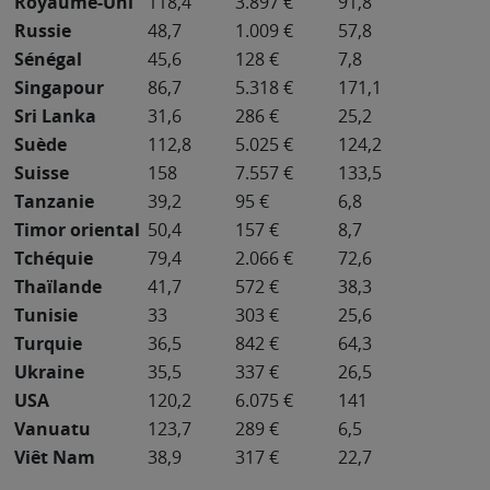
Royaume-Uni
118,4
3.897 €
91,8
Russie
48,7
1.009 €
57,8
Sénégal
45,6
128 €
7,8
Singapour
86,7
5.318 €
171,1
Sri Lanka
31,6
286 €
25,2
Suède
112,8
5.025 €
124,2
Suisse
158
7.557 €
133,5
Tanzanie
39,2
95 €
6,8
Timor oriental
50,4
157 €
8,7
Tchéquie
79,4
2.066 €
72,6
Thaïlande
41,7
572 €
38,3
Tunisie
33
303 €
25,6
Turquie
36,5
842 €
64,3
Ukraine
35,5
337 €
26,5
USA
120,2
6.075 €
141
Vanuatu
123,7
289 €
6,5
Viêt Nam
38,9
317 €
22,7