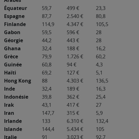
Arabes
Équateur
59,7
499 €
23,3
Espagne
87,7
2.540 €
80,8
Finlande
114,9
4.347 €
105,5
Gabon
59,5
596 €
28
Géorgie
44,2
443 €
28
Ghana
32,4
188 €
16,2
Grèce
79,9
1.726 €
60,2
Guinée
60,8
94 €
4,3
Haïti
69,2
127 €
5,1
Hong Kong
88
4.303 €
136,5
Inde
32,4
189 €
16,3
Indonésie
39,8
362 €
25,4
Irak
43,1
417 €
27
Iran
147,7
315 €
5,9
Irlande
133
6.310 €
132,4
Islande
144,4
5.434 €
105
Italie
91
3.023 €
92,7