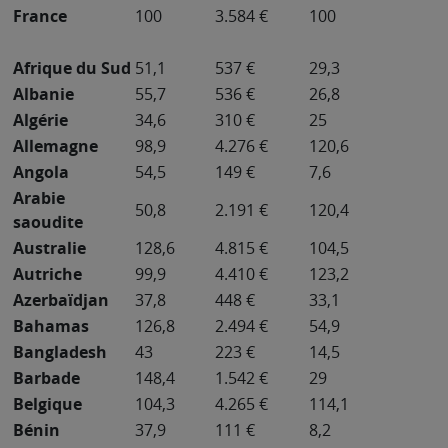
France
100
3.584 €
100
Afrique du Sud
51,1
537 €
29,3
Albanie
55,7
536 €
26,8
Algérie
34,6
310 €
25
Allemagne
98,9
4.276 €
120,6
Angola
54,5
149 €
7,6
Arabie
50,8
2.191 €
120,4
saoudite
Australie
128,6
4.815 €
104,5
Autriche
99,9
4.410 €
123,2
Azerbaïdjan
37,8
448 €
33,1
Bahamas
126,8
2.494 €
54,9
Bangladesh
43
223 €
14,5
Barbade
148,4
1.542 €
29
Belgique
104,3
4.265 €
114,1
Bénin
37,9
111 €
8,2