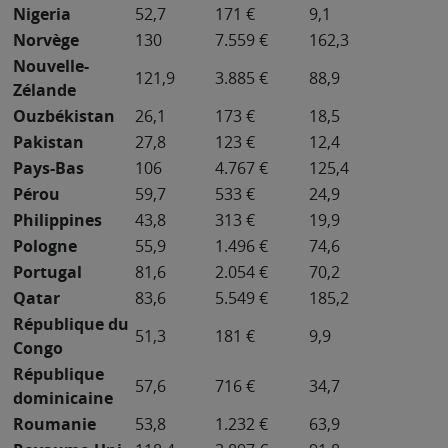
Nigeria
52,7
171 €
9,1
Norvège
130
7.559 €
162,3
Nouvelle-
121,9
3.885 €
88,9
Zélande
Ouzbékistan
26,1
173 €
18,5
Pakistan
27,8
123 €
12,4
Pays-Bas
106
4.767 €
125,4
Pérou
59,7
533 €
24,9
Philippines
43,8
313 €
19,9
Pologne
55,9
1.496 €
74,6
Portugal
81,6
2.054 €
70,2
Qatar
83,6
5.549 €
185,2
République du
51,3
181 €
9,9
Congo
République
57,6
716 €
34,7
dominicaine
Roumanie
53,8
1.232 €
63,9