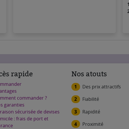
cès rapide
Nos atouts
ommander
1
Des prix attractifs
antages
mment commander ?
2
Fiabilité
s garanties
3
Rapidité
vraison sécurisée de devises
micile : frais de port et
4
Proximité
urance