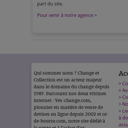
part du site.
Pour venir à notre agence
>
Ac
Qui sommes nous ? Change et
Collection est un acteur majeur
>
C
dans le domaine du change depuis
>
Av
1987. Parcourez nos deux vitrines
>
Co
internet : Yes-change.com,
>
No
pionnier en matière de vente de
>
Li
devises en ligne depuis 2002 et or-
à do
de-bourse.com, notre site dédié à
ass
la vente et à l'achat d'or