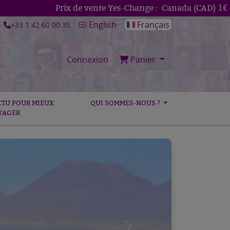
Prix de vente Yes-Change :
Canada (CAD)
1€ = 1
English
Français
+33 1 42 60 00 35
Connexion
Panier
CTU POUR MIEUX
QUI SOMMES-NOUS ?
YAGER