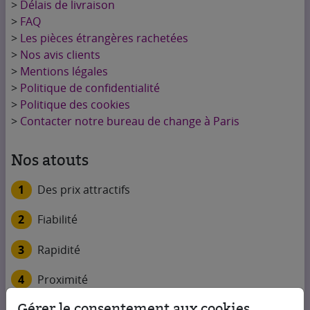
>
Délais de livraison
>
FAQ
>
Les pièces étrangères rachetées
>
Nos avis clients
>
Mentions légales
>
Politique de confidentialité
>
Politique des cookies
>
Contacter notre bureau de change à Paris
Nos atouts
1
Des prix attractifs
2
Fiabilité
3
Rapidité
4
Proximité
Gérer le consentement aux cookies