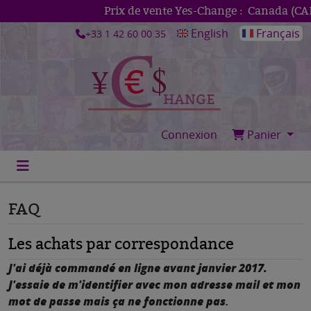
Prix de vente Yes-Change :
Canada (CAD)
1€
English
Français
+33 1 42 60 00 35
Connexion
Panier
FAQ
Les achats par correspondance
J'ai déjà commandé en ligne avant janvier 2017.
J'essaie de m'identifier avec mon adresse mail et mon
mot de passe mais ça ne fonctionne pas
.