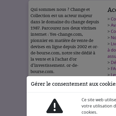
Ac
Qui sommes nous ? Change et
Collection est un acteur majeur
>
C
dans le domaine du change depuis
>
Av
1987. Parcourez nos deux vitrines
>
Co
internet : Yes-change.com,
>
No
pionnier en matière de vente de
>
Li
devises en ligne depuis 2002 et or-
à do
de-bourse.com, notre site dédié à
ass
la vente et à l'achat d'or
>
Dé
d’investissement. or-de-
>
FA
bourse.com.
>
Le
rac
Gérer le consentement aux cookie
>
No
>
Me
Ce site web utilis
>
Po
votre utilisation 
>
Po
cookies.
>
Co