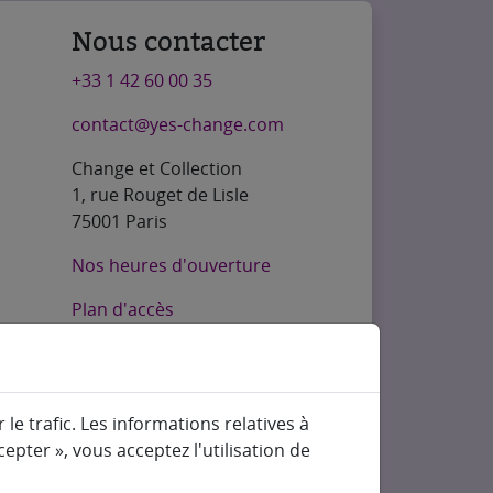
Nous contacter
+33 1 42 60 00 35
contact@yes-change.com
Change et Collection
1, rue Rouget de Lisle
75001 Paris
Nos heures d'ouverture
Plan d'accès
le trafic. Les informations relatives à
epter », vous acceptez l'utilisation de