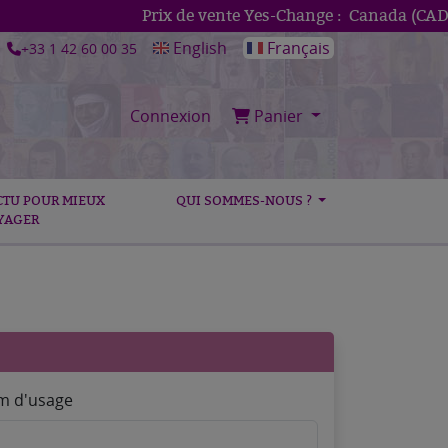
Prix de vente Yes-Change :
Canada (CAD)
1
English
Français
+33 1 42 60 00 35
Connexion
Panier
CTU POUR MIEUX
QUI SOMMES-NOUS ?
YAGER
 d'usage