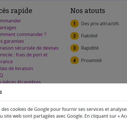
cès rapide
Nos atouts
ommander
1
Des prix attractifs
antages
mment commander ?
2
Fiabilité
s garanties
3
Rapidité
vraison sécurisée de devises
micile : frais de port et
4
Proximité
urance
lais de livraison
Q
s pièces étrangères
hetées
s
s avis clients
ntions légales
e des cookies de Google pour fournir ses services et analyser 
litique de confidentialité
du site web sont partagées avec Google. En cliquant sur « Acc
litique des cookies
ntacter notre bureau de