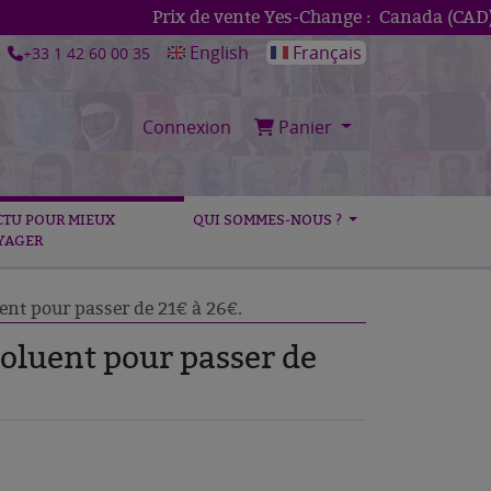
Prix de vente Yes-Change :
Canada (CAD)
1
English
Français
+33 1 42 60 00 35
Connexion
Panier
CTU POUR MIEUX
QUI SOMMES-NOUS ?
YAGER
uent pour passer de 21€ à 26€.
évoluent pour passer de