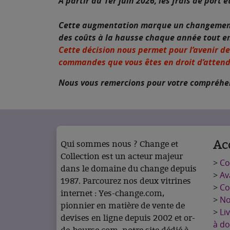
À partir du 1er juin 2026, les frais de port
Cette augmentation marque un changement im
des coûts à la hausse chaque année tout e
Cette décision nous permet pour l’avenir de
commandes que vous êtes en droit d’attend
Nous vous remercions pour votre compréhen
Ac
Qui sommes nous ? Change et
Collection est un acteur majeur
>
C
dans le domaine du change depuis
>
Av
1987. Parcourez nos deux vitrines
>
Co
internet : Yes-change.com,
>
No
pionnier en matière de vente de
>
Li
devises en ligne depuis 2002 et or-
à do