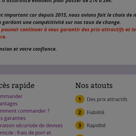
 et d'assurance évoluent pour passer de 21€ à 26€.
portant car depuis 2015, nous avions fait le choix de ne 
n gardant une compétitivité sur nos taux de change.
 pouvoir continuer à vous garantir des prix attractifs et 
re.
sion et votre confiance.
cès rapide
Nos atouts
ommander
1
Des prix attractifs
antages
mment commander ?
2
Fiabilité
s garanties
3
Rapidité
vraison sécurisée de devises
micile : frais de port et