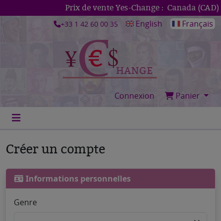
Prix de vente Yes-Change :
Canada (CAD)
1
English
Français
+33 1 42 60 00 35
Connexion
Panier
Créer un compte
Informations personnelles
Genre