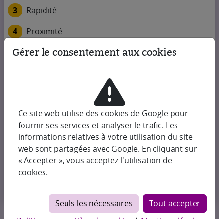
3
Rapidité
4
Proximité
Gérer le consentement aux cookies
Nous contacter
+33 1 42 60 00 35
contact@yes-change.com
Change et Collection
Ce site web utilise des cookies de Google pour
1, rue Rouget de Lisle
fournir ses services et analyser le trafic. Les
75001 Paris
informations relatives à votre utilisation du site
web sont partagées avec Google. En cliquant sur
Nos heures d'ouverture
« Accepter », vous acceptez l'utilisation de
cookies.
Plan d'accès
Seuls les nécessaires
Tout accepter
© 2026 Change et Collection ⋅ Tous droits réservés