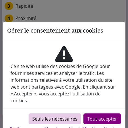
3
Rapidité
4
Proximité
Gérer le consentement aux cookies
Nous contacter
+33 1 42 60 00 35
contact@yes-change.com
Change et Collection
Ce site web utilise des cookies de Google pour
1, rue Rouget de Lisle
fournir ses services et analyser le trafic. Les
75001 Paris
informations relatives à votre utilisation du site
web sont partagées avec Google. En cliquant sur
Nos heures d'ouverture
« Accepter », vous acceptez l'utilisation de
cookies.
Plan d'accès
Seuls les nécessaires
Tout accepter
© 2026 Change et Collection ⋅ Tous droits réservés